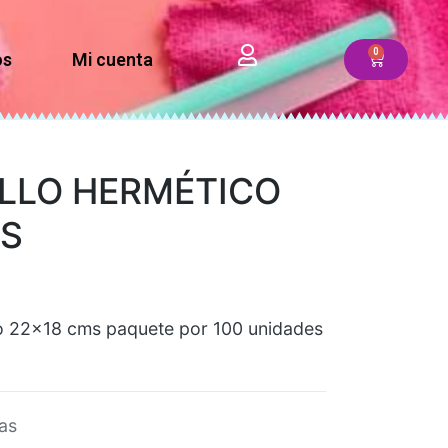
os
Mi cuenta
LLO HERMÉTICO
MS
co 22×18 cms paquete por 100 unidades
as