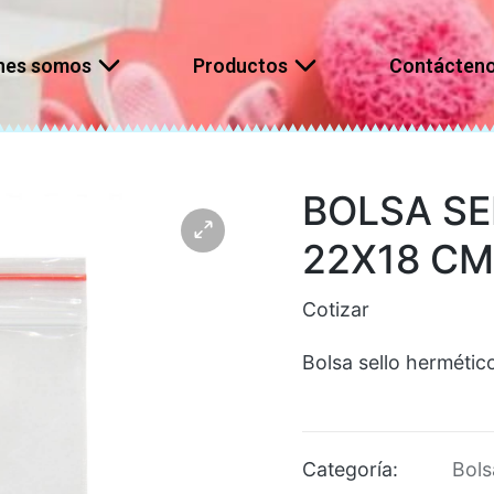
nes somos
Productos
Contácten
BOLSA SE
22X18 C
Cotizar
Bolsa sello herméti
Categoría:
Bols