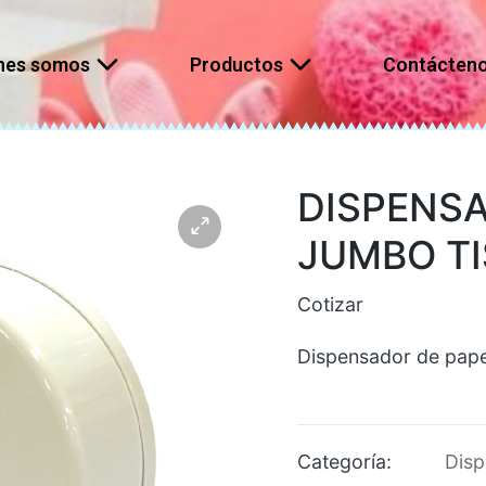
nes somos
Productos
Contácten
DISPENS
JUMBO T
Cotizar
Dispensador de pape
Categoría:
Disp