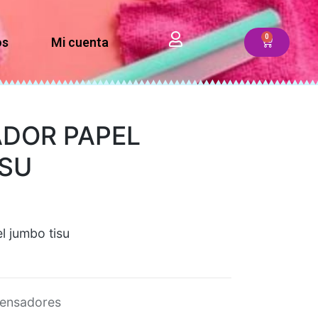
os
Mi cuenta
ADOR PAPEL
ISU
l jumbo tisu
ensadores