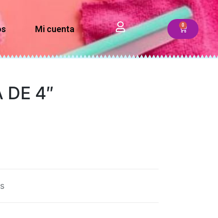
os
Mi cuenta
 DE 4″
s