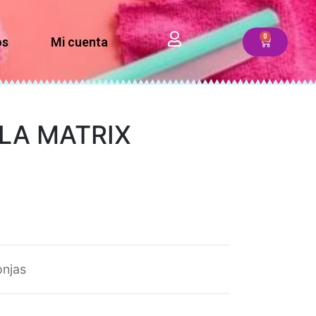
os
Mi cuenta
LA MATRIX
njas