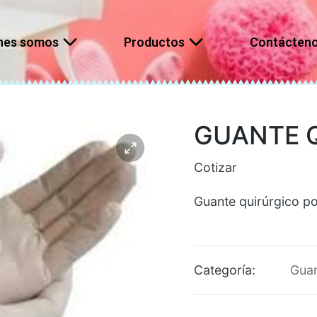
nes somos
Productos
Contácten
GUANTE Q
Cotizar
Guante quirúrgico por
Categoría:
Gua