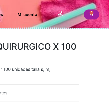
os
Mi cuenta
UIRURGICO X 100
 100 unidades talla s, m, l
ntes