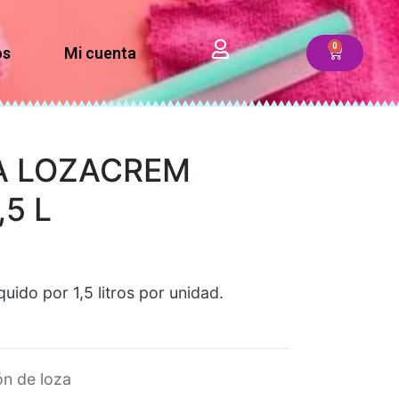
os
Mi cuenta
A LOZACREM
,5 L
uido por 1,5 litros por unidad.
n de loza