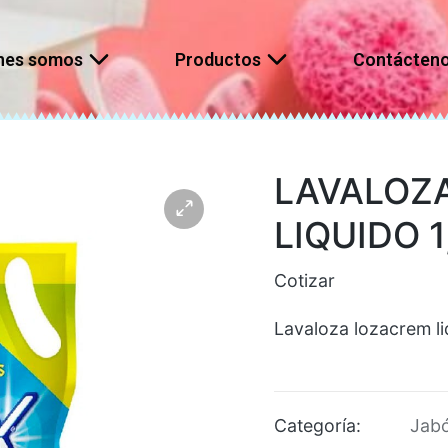
nes somos
Productos
Contácten
LAVALOZ
LIQUIDO 1
Cotizar
Lavaloza lozacrem liq
Categoría:
Jabó