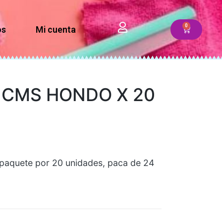
os
Mi cuenta
 CMS HONDO X 20
paquete por 20 unidades, paca de 24