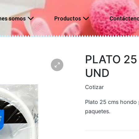
nes somos
Productos
Contácten
PLATO 25
UND
Cotizar
Plato 25 cms hondo 
paquetes.