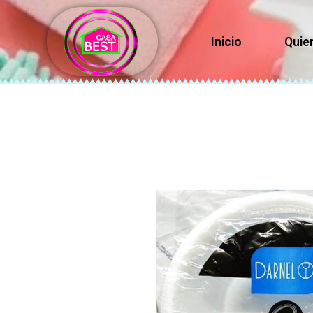
Inicio
Quie