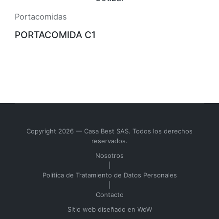
Portacomidas
PORTACOMIDA C1
Copyright 2026 — Casa Best SAS. Todos los derechos
reservados.
Nosotros
|
Política de Tratamiento de Datos Personales
|
Contacto
Sitio web diseñado en
WoW