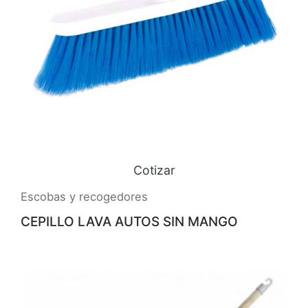
Cotizar
Escobas y recogedores
CEPILLO LAVA AUTOS SIN MANGO