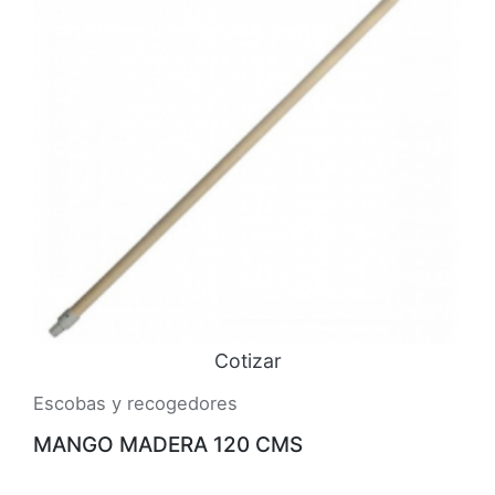
Cotizar
Escobas y recogedores
MANGO MADERA 120 CMS