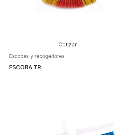
Cotizar
Escobas y recogedores
ESCOBA TR.