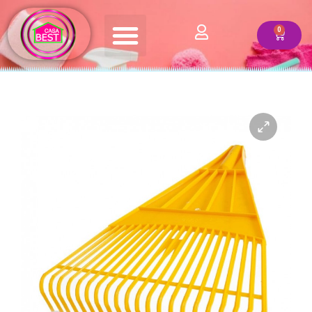
Quienes somos